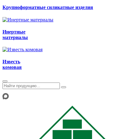
Крупноформатные силикатные изделия
Инертные
материалы
Известь
комовая